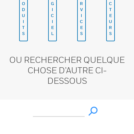
O
G
R
C
D
I
V
T
U
C
I
E
I
I
C
U
T
E
E
R
S
L
S
S
OU RECHERCHER QUELQUE
CHOSE D’AUTRE CI-
DESSOUS