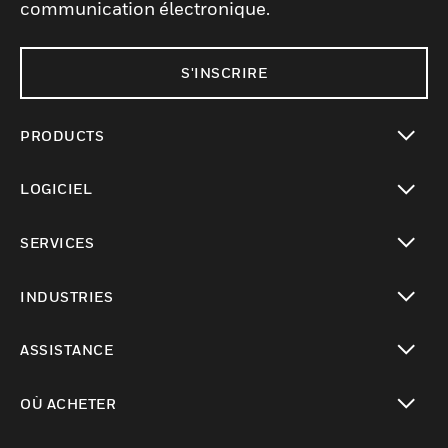
communication électronique.
S'INSCRIRE
PRODUCTS
toggle view
LOGICIEL
toggle view
SERVICES
toggle view
INDUSTRIES
toggle view
ASSISTANCE
toggle view
OÙ ACHETER
toggle view