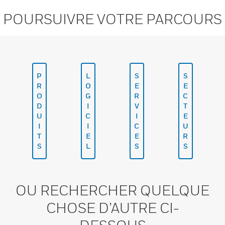
POURSUIVRE VOTRE PARCOURS
P
L
S
S
R
O
E
E
O
G
R
C
D
I
V
T
U
C
I
E
I
I
C
U
T
E
E
R
S
L
S
S
OU RECHERCHER QUELQUE
CHOSE D’AUTRE CI-