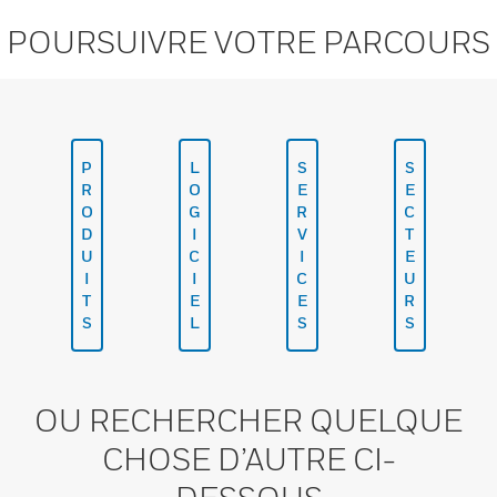
POURSUIVRE VOTRE PARCOURS
P
L
S
S
R
O
E
E
O
G
R
C
D
I
V
T
U
C
I
E
I
I
C
U
T
E
E
R
S
L
S
S
OU RECHERCHER QUELQUE
CHOSE D’AUTRE CI-