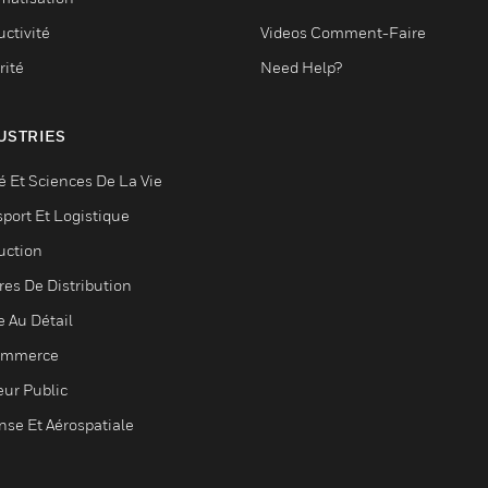
ctivité
Videos Comment-Faire
rité
Need Help?
USTRIES
é Et Sciences De La Vie
sport Et Logistique
uction
res De Distribution
e Au Détail
ommerce
eur Public
nse Et Aérospatiale