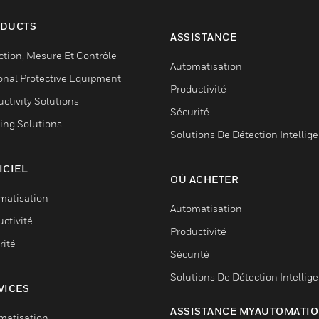
DUCTS
ASSISTANCE
ction, Mesure Et Contrôle
Automatisation
onal Protective Equipment
Productivité
ctivity Solutions
Sécurité
ing Solutions
Solutions De Détection Intellig
ICIEL
OÙ ACHETER
matisation
Automatisation
ctivité
Productivité
rité
Sécurité
Solutions De Détection Intellig
VICES
ASSISTANCE MYAUTOMATI
matisation