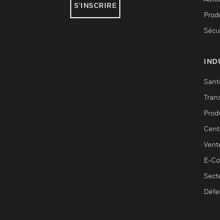
S'INSCRIRE
Produ
Sécu
IND
Sant
Tran
Prod
Cent
Vent
E-C
Sect
Défe