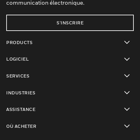
communication électronique.
S'INSCRIRE
PRODUCTS
toggle view
LOGICIEL
toggle view
SERVICES
toggle view
INDUSTRIES
toggle view
ASSISTANCE
toggle view
OÙ ACHETER
toggle view