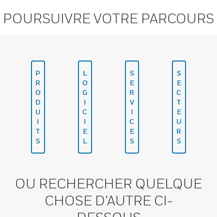
POURSUIVRE VOTRE PARCOURS
P
L
S
S
R
O
E
E
O
G
R
C
D
I
V
T
U
C
I
E
I
I
C
U
T
E
E
R
S
L
S
S
OU RECHERCHER QUELQUE
CHOSE D’AUTRE CI-