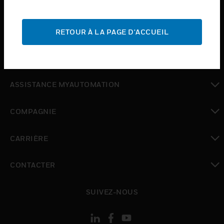
INDUSTRIES
toggle view
ASSISTANCE
RETOUR À LA PAGE D'ACCUEIL
toggle view
OÙ ACHETER
toggle view
ASSISTANCE MYAUTOMATION
toggle view
COMPAGNIE
toggle view
CARRIÈRE
toggle view
CONTACTER
toggle view
SUIVEZ-NOUS