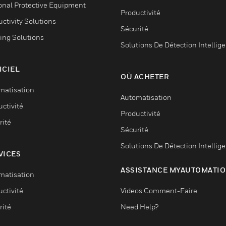
onal Protective Equipment
Productivité
ctivity Solutions
Sécurité
ing Solutions
Solutions De Détection Intellig
ICIEL
OÙ ACHETER
matisation
Automatisation
ctivité
Productivité
rité
Sécurité
Solutions De Détection Intellig
VICES
ASSISTANCE MYAUTOMATI
matisation
ctivité
Videos Comment-Faire
rité
Need Help?