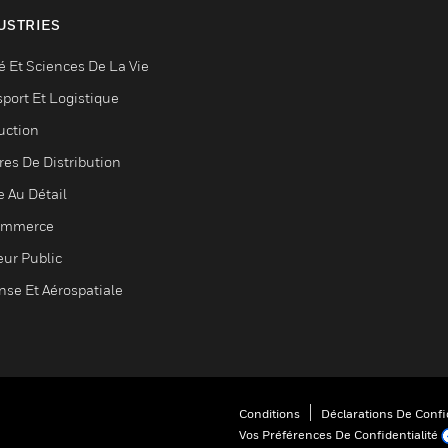
USTRIES
é Et Sciences De La Vie
sport Et Logistique
uction
res De Distribution
e Au Détail
ommerce
eur Public
nse Et Aérospatiale
Conditions
Déclarations De Confid
Vos Préférences De Confidentialité