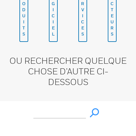
O
G
R
C
D
I
V
T
U
C
I
E
I
I
C
U
T
E
E
R
S
L
S
S
OU RECHERCHER QUELQUE
CHOSE D’AUTRE CI-
DESSOUS