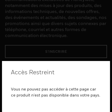
notamment des mises à jour des produits, des
informations techniques, de nouvelles offres,
des événements et actualités, des sondages, nos
promotions ainsi que divers sujets connexes par
téléphone, courriel et autres formes de
communication électronique.
S'INSCRIRE
PRODUCTS
Accès Restreint
toggle view
LOGICIEL
Vous ne pouvez pas accéder à cette page car
toggle view
SERVICES
ce produit n'est pas disponible dans votre pays.
toggle view
INDUSTRIES