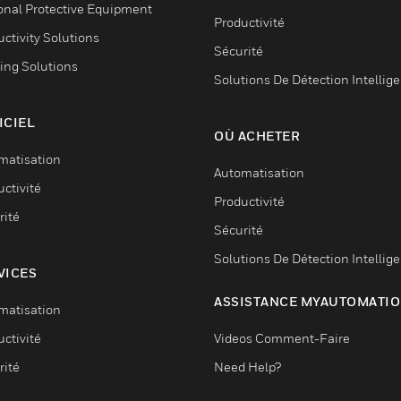
onal Protective Equipment
Productivité
ctivity Solutions
Sécurité
ing Solutions
Solutions De Détection Intellig
ICIEL
OÙ ACHETER
matisation
Automatisation
ctivité
Productivité
rité
Sécurité
Solutions De Détection Intellig
VICES
ASSISTANCE MYAUTOMATI
matisation
ctivité
Videos Comment-Faire
rité
Need Help?