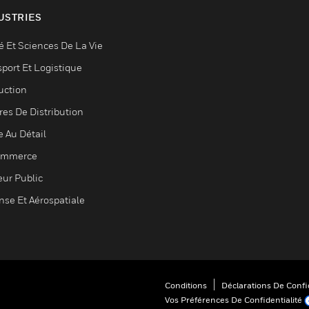
USTRIES
é Et Sciences De La Vie
sport Et Logistique
uction
res De Distribution
e Au Détail
ommerce
eur Public
nse Et Aérospatiale
Conditions
Déclarations De Confid
Vos Préférences De Confidentialité