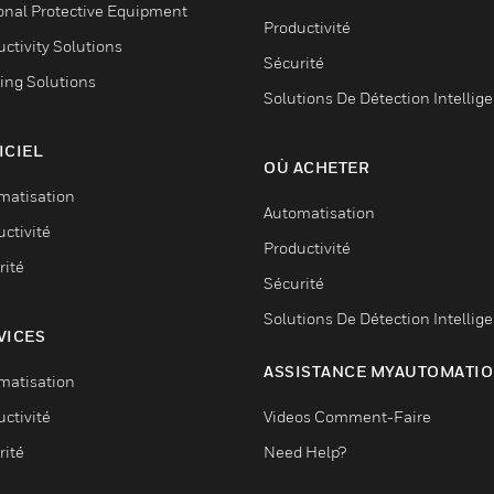
onal Protective Equipment
Productivité
ctivity Solutions
Sécurité
ing Solutions
Solutions De Détection Intellig
ICIEL
OÙ ACHETER
matisation
Automatisation
ctivité
Productivité
rité
Sécurité
Solutions De Détection Intellig
VICES
ASSISTANCE MYAUTOMATI
matisation
ctivité
Videos Comment-Faire
rité
Need Help?