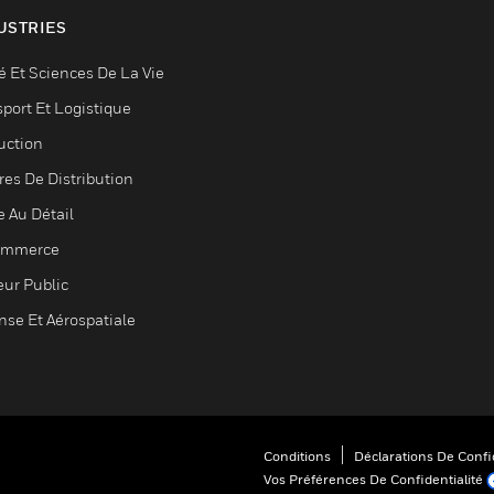
USTRIES
é Et Sciences De La Vie
sport Et Logistique
uction
res De Distribution
e Au Détail
ommerce
eur Public
nse Et Aérospatiale
Conditions
Déclarations De Confid
Vos Préférences De Confidentialité