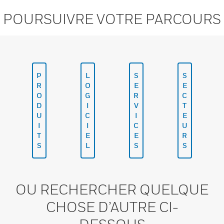
POURSUIVRE VOTRE PARCOURS
P
L
S
S
R
O
E
E
O
G
R
C
D
I
V
T
U
C
I
E
I
I
C
U
T
E
E
R
S
L
S
S
OU RECHERCHER QUELQUE
CHOSE D’AUTRE CI-