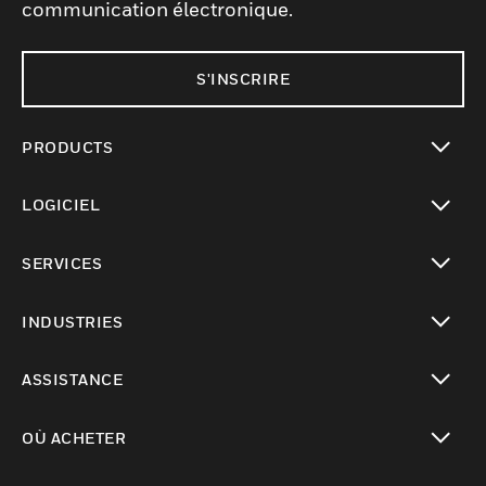
communication électronique.
S'INSCRIRE
PRODUCTS
toggle view
LOGICIEL
toggle view
SERVICES
toggle view
INDUSTRIES
toggle view
ASSISTANCE
toggle view
OÙ ACHETER
toggle view