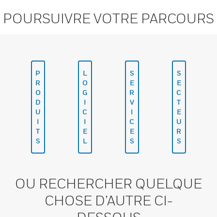
POURSUIVRE VOTRE PARCOURS
P
L
S
S
R
O
E
E
O
G
R
C
D
I
V
T
U
C
I
E
I
I
C
U
T
E
E
R
S
L
S
S
OU RECHERCHER QUELQUE
CHOSE D’AUTRE CI-