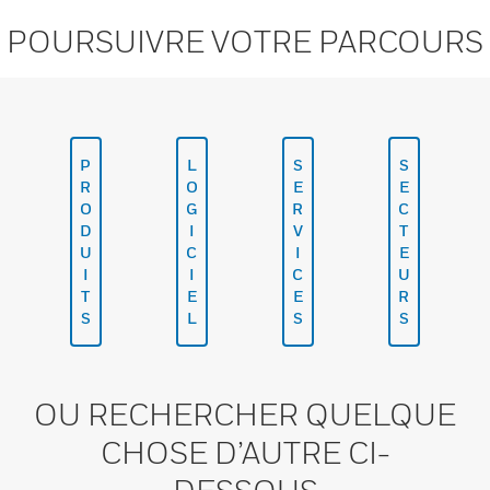
POURSUIVRE VOTRE PARCOURS
P
L
S
S
R
O
E
E
O
G
R
C
D
I
V
T
U
C
I
E
I
I
C
U
T
E
E
R
S
L
S
S
OU RECHERCHER QUELQUE
CHOSE D’AUTRE CI-