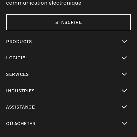
communication électronique.
S'INSCRIRE
PRODUCTS
toggle view
LOGICIEL
toggle view
SERVICES
toggle view
INDUSTRIES
toggle view
ASSISTANCE
toggle view
OÙ ACHETER
toggle view