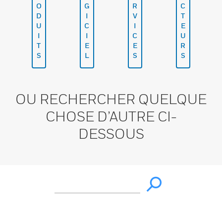
O
G
R
C
D
I
V
T
U
C
I
E
I
I
C
U
T
E
E
R
S
L
S
S
OU RECHERCHER QUELQUE
CHOSE D’AUTRE CI-
DESSOUS