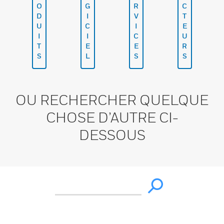
O
G
R
C
D
I
V
T
U
C
I
E
I
I
C
U
T
E
E
R
S
L
S
S
OU RECHERCHER QUELQUE
CHOSE D’AUTRE CI-
DESSOUS