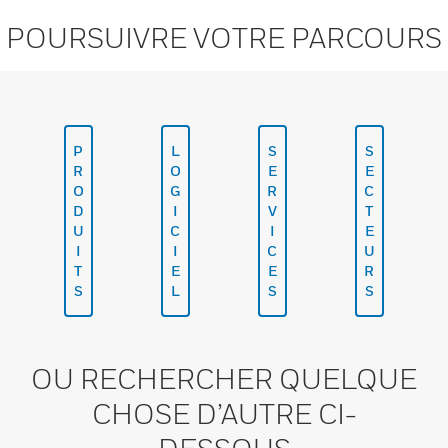
POURSUIVRE VOTRE PARCOURS
P
L
S
S
R
O
E
E
O
G
R
C
D
I
V
T
U
C
I
E
I
I
C
U
T
E
E
R
S
L
S
S
OU RECHERCHER QUELQUE
CHOSE D’AUTRE CI-