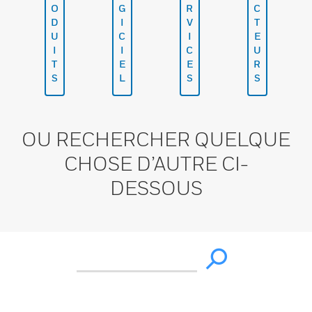
O
G
R
C
D
I
V
T
U
C
I
E
I
I
C
U
T
E
E
R
S
L
S
S
OU RECHERCHER QUELQUE
CHOSE D’AUTRE CI-
DESSOUS