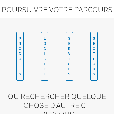
POURSUIVRE VOTRE PARCOURS
P
L
S
S
R
O
E
E
O
G
R
C
D
I
V
T
U
C
I
E
I
I
C
U
T
E
E
R
S
L
S
S
OU RECHERCHER QUELQUE
CHOSE D’AUTRE CI-