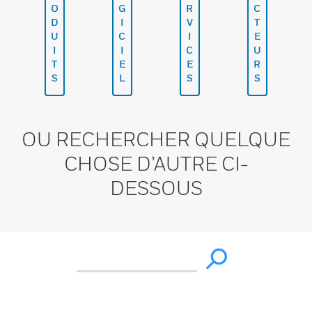
O
G
R
C
D
I
V
T
U
C
I
E
I
I
C
U
T
E
E
R
S
L
S
S
OU RECHERCHER QUELQUE
CHOSE D’AUTRE CI-
DESSOUS