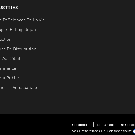
USTRIES
é Et Sciences De La Vie
sport Et Logistique
uction
res De Distribution
e Au Détail
ommerce
eur Public
nse Et Aérospatiale
Conditions
Déclarations De Confid
Vos Préférences De Confidentialité