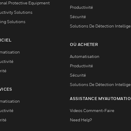
onal Protective Equipment
Productivité
ctivity Solutions
Sécurité
ing Solutions
Solutions De Détection Intellig
ICIEL
OÙ ACHETER
matisation
Automatisation
ctivité
Productivité
rité
Sécurité
Solutions De Détection Intellig
VICES
ASSISTANCE MYAUTOMATI
matisation
ctivité
Videos Comment-Faire
rité
Need Help?