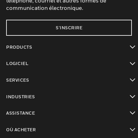
téléphone, courriel et autres formes de
communication électronique.
S'INSCRIRE
PRODUCTS
toggle view
LOGICIEL
toggle view
SERVICES
toggle view
INDUSTRIES
toggle view
ASSISTANCE
toggle view
OÙ ACHETER