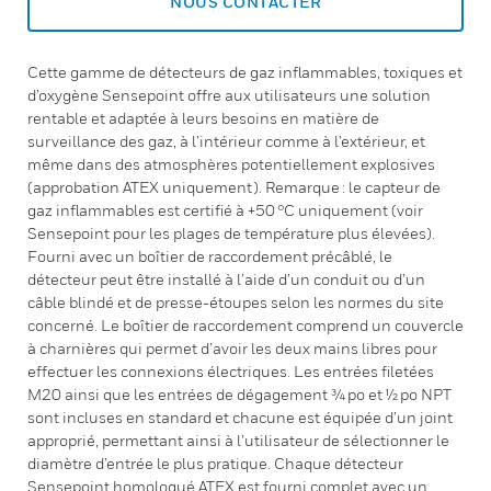
NOUS CONTACTER
Cette gamme de détecteurs de gaz inflammables, toxiques et
d’oxygène Sensepoint offre aux utilisateurs une solution
rentable et adaptée à leurs besoins en matière de
surveillance des gaz, à l’intérieur comme à l’extérieur, et
même dans des atmosphères potentiellement explosives
(approbation ATEX uniquement). Remarque : le capteur de
gaz inflammables est certifié à +50 °C uniquement (voir
Sensepoint pour les plages de température plus élevées).
Fourni avec un boîtier de raccordement précâblé, le
détecteur peut être installé à l’aide d’un conduit ou d’un
câble blindé et de presse-étoupes selon les normes du site
concerné. Le boîtier de raccordement comprend un couvercle
à charnières qui permet d’avoir les deux mains libres pour
effectuer les connexions électriques. Les entrées filetées
M20 ainsi que les entrées de dégagement 3⁄4 po et 1⁄2 po NPT
sont incluses en standard et chacune est équipée d’un joint
approprié, permettant ainsi à l’utilisateur de sélectionner le
diamètre d’entrée le plus pratique. Chaque détecteur
Sensepoint homologué ATEX est fourni complet avec un