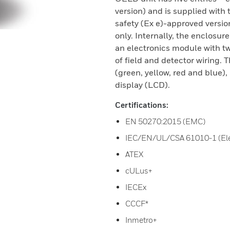
version) and is supplied with 
safety (Ex e)-approved versio
only. Internally, the enclosur
an electronics module with t
of field and detector wiring.
(green, yellow, red and blue)
display (LCD).
Certifications:
EN 50270:2015 (EMC)
IEC/EN/UL/CSA 61010-1 (Elec
ATEX
cULus+
IECEx
CCCF*
Inmetro+