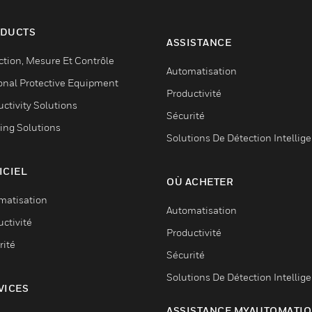
DUCTS
ASSISTANCE
ction, Mesure Et Contrôle
Automatisation
onal Protective Equipment
Productivité
ctivity Solutions
Sécurité
ing Solutions
Solutions De Détection Intellig
ICIEL
OÙ ACHETER
matisation
Automatisation
ctivité
Productivité
rité
Sécurité
Solutions De Détection Intellig
VICES
ASSISTANCE MYAUTOMATI