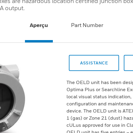
es are hazardous location certified junction box
A output.
Aperçu
Part Number
ASSISTANCE
The OELD unit has been desig
Optima Plus or Searchline Exc
local visual status indication
configuration and maintenan
device. The OELD unit is ATE
1 (gas) or Zone 21 (dust) haz
cULus approved for use in Class
OELD unit has five entries –