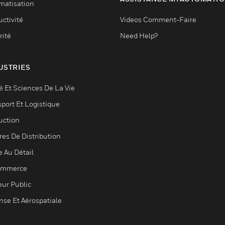
matisation
ctivité
Videos Comment-Faire
rité
Need Help?
USTRIES
é Et Sciences De La Vie
sport Et Logistique
uction
res De Distribution
e Au Détail
ommerce
eur Public
nse Et Aérospatiale