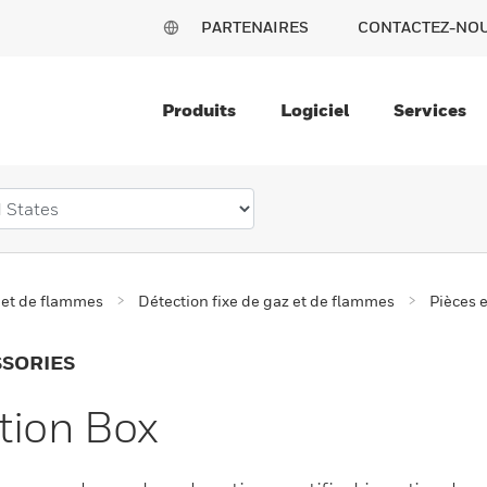
PARTENAIRES
CONTACTEZ-NO
Produits
Logiciel
Services
 et de flammes
Détection fixe de gaz et de flammes
Pièces e
SSORIES
tion Box