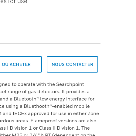
es for use
OÙ ACHETER
NOUS CONTACTER
ned to operate with the Searchpoint
el range of gas detectors. It provides a
, and a Bluetooth® low energy interface for
ce using a Bluethooth®-enabled mobile
X and IECEx approved for use in either Zone
ardous areas. Flameproof versions are also
 I Division 1 or Class II Division 1. The
 either M25 or 3/4” NPT (dependent on the