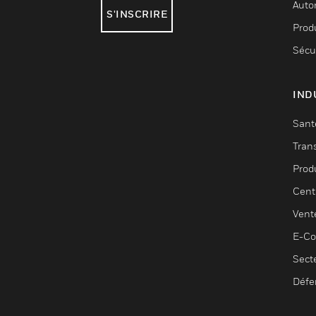
Auto
S'INSCRIRE
Produ
Sécu
IND
Sant
Tran
Prod
Cent
Vent
E-C
Sect
Défe