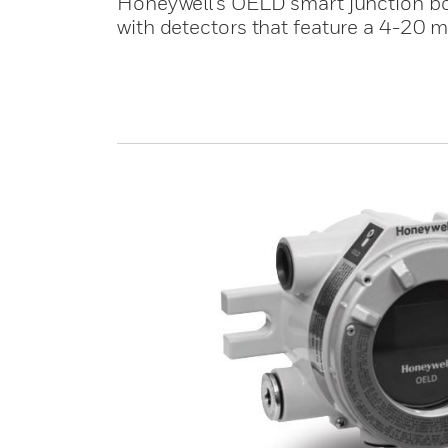
Honeywell's OELD smart junction box
with detectors that feature a 4-20 m