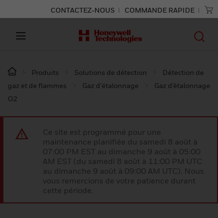
CONTACTEZ-NOUS
COMMANDE RAPIDE
Produits
Solutions de détection
Détection de
gaz et de flammes
Gaz d'étalonnage
Gaz d’étalonnage
O2
Ce site est programmé pour une
maintenance planifiée du samedi 8 août à
07:00 PM EST au dimanche 9 août à 05:00
AM EST (du samedi 8 août à 11:00 PM UTC
au dimanche 9 août à 09:00 AM UTC). Nous
vous remercions de votre patience durant
cette période.