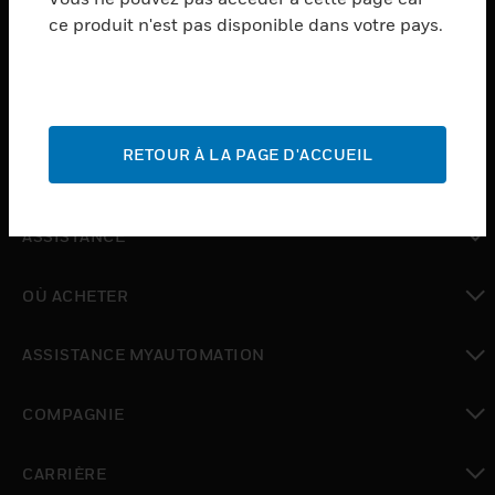
ce produit n'est pas disponible dans votre pays.
toggle view
LOGICIEL
toggle view
SERVICES
RETOUR À LA PAGE D'ACCUEIL
toggle view
INDUSTRIES
toggle view
ASSISTANCE
toggle view
OÙ ACHETER
toggle view
ASSISTANCE MYAUTOMATION
toggle view
COMPAGNIE
toggle view
CARRIÈRE