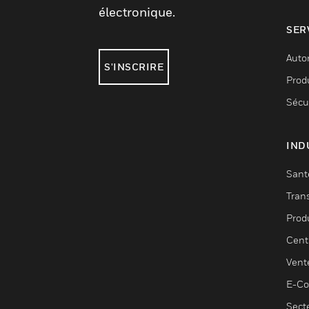
électronique.
SER
Auto
S'INSCRIRE
Produ
Sécu
IND
Sant
Tran
Prod
Cent
Vent
E-C
Sect