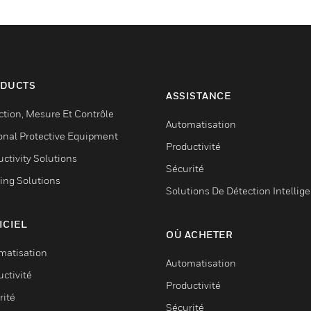
DUCTS
ASSISTANCE
ction, Mesure Et Contrôle
Automatisation
onal Protective Equipment
Productivité
ctivity Solutions
Sécurité
ing Solutions
Solutions De Détection Intellig
ICIEL
OÙ ACHETER
matisation
Automatisation
ctivité
Productivité
rité
Sécurité