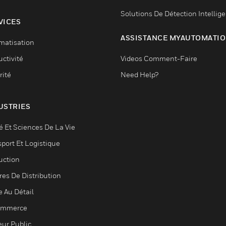
Solutions De Détection Intellig
VICES
ASSISTANCE MYAUTOMATI
matisation
ctivité
Videos Comment-Faire
rité
Need Help?
USTRIES
é Et Sciences De La Vie
sport Et Logistique
uction
res De Distribution
e Au Détail
ommerce
eur Public