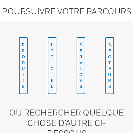
POURSUIVRE VOTRE PARCOURS
P
L
S
S
R
O
E
E
O
G
R
C
D
I
V
T
U
C
I
E
I
I
C
U
T
E
E
R
S
L
S
S
OU RECHERCHER QUELQUE
CHOSE D’AUTRE CI-