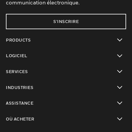
communication électronique.
S'INSCRIRE
PRODUCTS
toggle view
LOGICIEL
toggle view
SERVICES
toggle view
INDUSTRIES
toggle view
ASSISTANCE
toggle view
OÙ ACHETER
toggle view