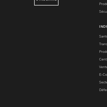
Produ
Sécu
IND
Sant
Tran
Prod
Cent
Vent
E-C
Sect
Défe