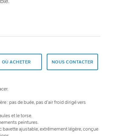
ble.
OÙ ACHETER
NOUS CONTACTER
cer.
ère : pas de buée, pas d’air froid dirigé vers
aules et le torse.
nnements peintures.
c bavette ajustable, extrêmement légère, conçue
ions.