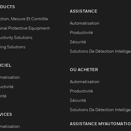
DUCTS
ASSISTANCE
ction, Mesure Et Contrôle
Automatisation
onal Protective Equipment
Productivité
ctivity Solutions
Sécurité
ing Solutions
Solutions De Détection Intellig
ICIEL
OÙ ACHETER
matisation
Automatisation
ctivité
Productivité
rité
Sécurité
Solutions De Détection Intellig
VICES
ASSISTANCE MYAUTOMATI
matisation