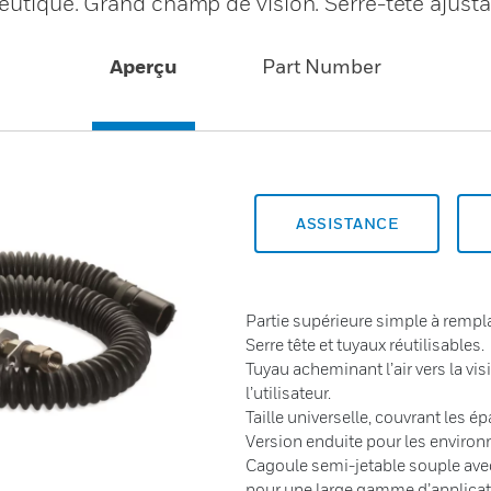
eutique. Grand champ de vision. Serre-tête ajusta
Aperçu
Part Number
ASSISTANCE
Partie supérieure simple à rempla
Serre tête et tuyaux réutilisables.
Tuyau acheminant l’air vers la visi
l’utilisateur.
Taille universelle, couvrant les ép
Version enduite pour les enviro
Cagoule semi-jetable souple ave
pour une large gamme d’applicat