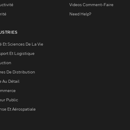
ctivité
Videos Comment-Faire
rité
Need Help?
USTRIES
é Et Sciences De La Vie
sport Et Logistique
uction
res De Distribution
e Au Détail
ommerce
eur Public
nse Et Aérospatiale