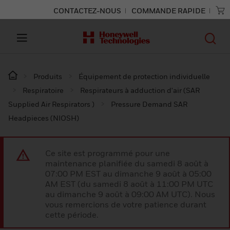
CONTACTEZ-NOUS
COMMANDE RAPIDE
Produits
Équipement de protection individuelle
Respiratoire
Respirateurs à adduction d'air (SAR
Supplied Air Respirators )
Pressure Demand SAR
Headpieces (NIOSH)
Ce site est programmé pour une
maintenance planifiée du samedi 8 août à
07:00 PM EST au dimanche 9 août à 05:00
AM EST (du samedi 8 août à 11:00 PM UTC
au dimanche 9 août à 09:00 AM UTC). Nous
vous remercions de votre patience durant
cette période.