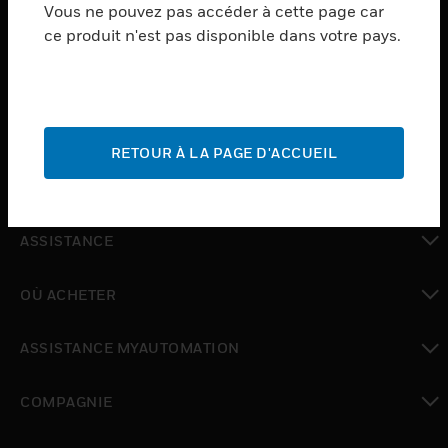
Vous ne pouvez pas accéder à cette page car
PRODUCTS
ce produit n'est pas disponible dans votre pays.
toggle view
LOGICIEL
toggle view
SERVICES
RETOUR À LA PAGE D'ACCUEIL
toggle view
INDUSTRIES
toggle view
ASSISTANCE
toggle view
OÙ ACHETER
toggle view
ASSISTANCE MYAUTOMATION
toggle view
COMPAGNIE
toggle view