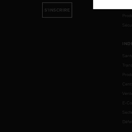
Auto
S'INSCRIRE
Produ
Sécu
IND
Sant
Tran
Prod
Cent
Vent
E-C
Sect
Défe