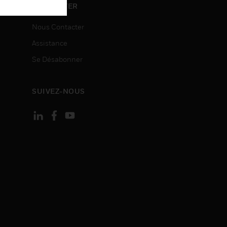
ON
CONTACTER
Nous Contacter
Assistance
Se Désabonner
SUIVEZ-NOUS