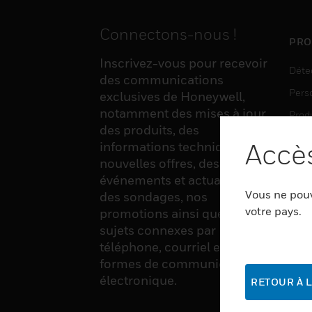
Connectons-nous !
PRO
Inscrivez-vous pour recevoir
Déte
des communications
Pers
exclusives de Honeywell,
notamment des mises à jour
Produ
des produits, des
Sens
Accès
informations techniques, de
nouvelles offres, des
événements et actualités,
LOG
Vous ne pouv
des sondages, nos
Auto
votre pays.
promotions ainsi que divers
sujets connexes par
Produ
téléphone, courriel et autres
Sécu
formes de communication
électronique.
RETOUR À L
SER