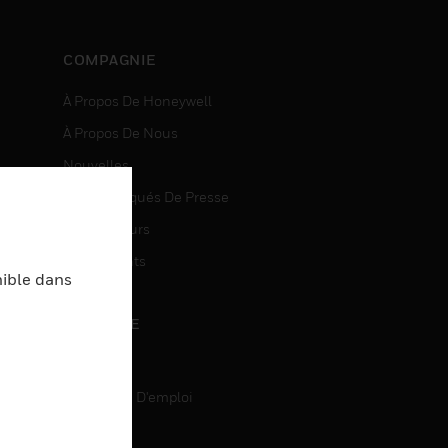
COMPAGNIE
À Propos De Honeywell
À Propos De Nous
Nouvelles
Communiqués De Presse
entes
Investisseurs
Événements
nible dans
CARRIÈRE
Carrière
Recherche D'emploi
entes