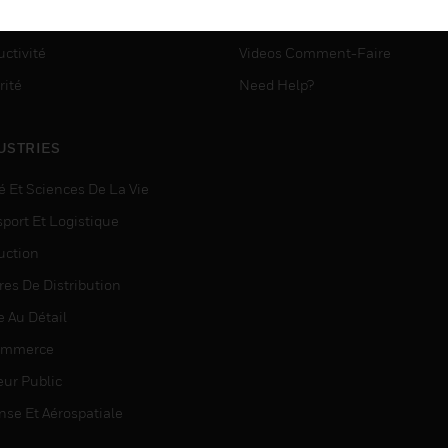
ASSISTANCE MYAUTOMATI
matisation
ctivité
Videos Comment-Faire
rité
Need Help?
USTRIES
é Et Sciences De La Vie
sport Et Logistique
uction
res De Distribution
e Au Détail
ommerce
eur Public
nse Et Aérospatiale