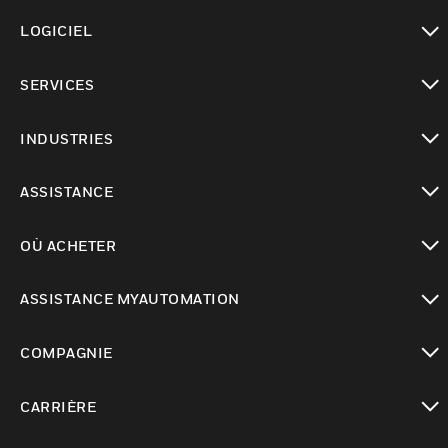
toggle view
LOGICIEL
toggle view
SERVICES
toggle view
INDUSTRIES
toggle view
ASSISTANCE
toggle view
OÙ ACHETER
toggle view
ASSISTANCE MYAUTOMATION
toggle view
COMPAGNIE
toggle view
CARRIÈRE
toggle view