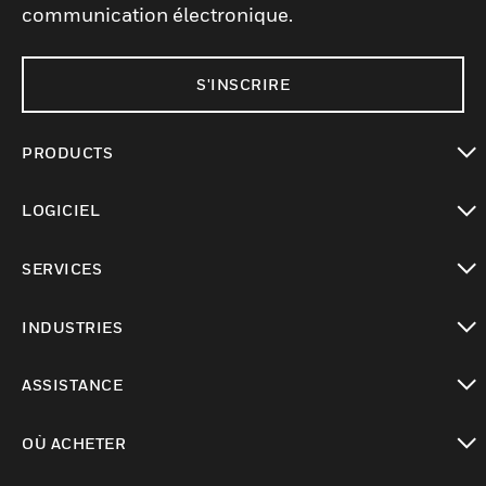
communication électronique.
S'INSCRIRE
PRODUCTS
toggle view
LOGICIEL
toggle view
SERVICES
toggle view
INDUSTRIES
toggle view
ASSISTANCE
toggle view
OÙ ACHETER
toggle view