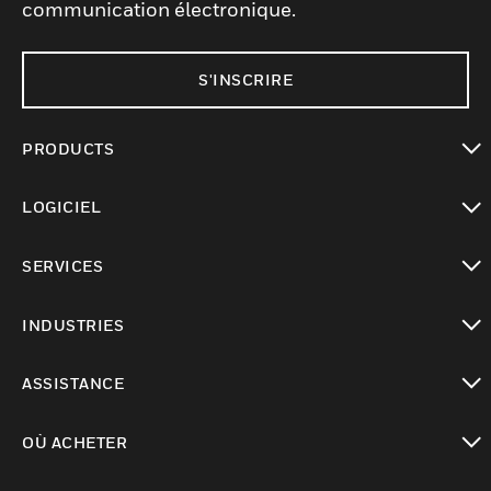
communication électronique.
S'INSCRIRE
PRODUCTS
toggle view
LOGICIEL
toggle view
SERVICES
toggle view
INDUSTRIES
toggle view
ASSISTANCE
toggle view
OÙ ACHETER
toggle view