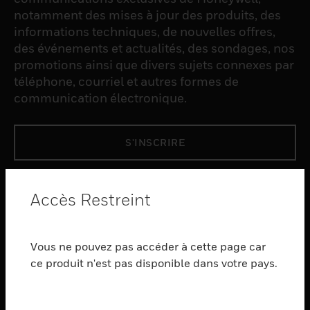
notamment des mises à jour des produits, des
informations techniques, de nouvelles offres,
des événements et actualités, des sondages, nos
promotions ainsi que divers sujets connexes par
téléphone, courriel et autres formes de
communication électronique.
S'INSCRIRE
PRODUCTS
Accès Restreint
toggle view
LOGICIEL
Vous ne pouvez pas accéder à cette page car
toggle view
SERVICES
ce produit n'est pas disponible dans votre pays.
toggle view
INDUSTRIES