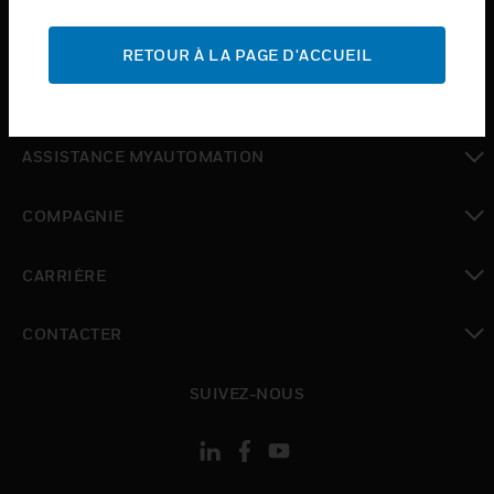
toggle view
ASSISTANCE
RETOUR À LA PAGE D'ACCUEIL
toggle view
OÙ ACHETER
toggle view
ASSISTANCE MYAUTOMATION
toggle view
COMPAGNIE
toggle view
CARRIÈRE
toggle view
CONTACTER
toggle view
SUIVEZ-NOUS