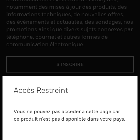
notamment des mises à jour des produits, des
informations techniques, de nouvelles offres,
des événements et actualités, des sondages, nos
promotions ainsi que divers sujets connexes par
téléphone, courriel et autres formes de
communication électronique.
S'INSCRIRE
PRODUCTS
Accès Restreint
toggle view
LOGICIEL
Vous ne pouvez pas accéder à cette page car
toggle view
SERVICES
ce produit n'est pas disponible dans votre pays.
toggle view
INDUSTRIES