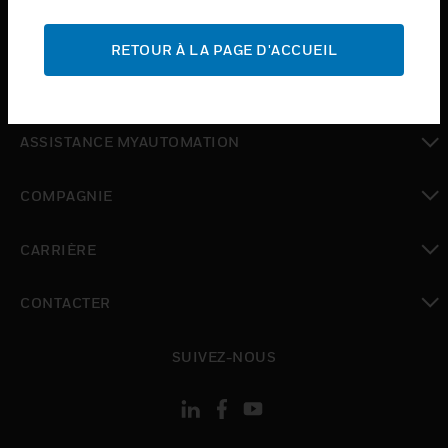
toggle view
ASSISTANCE
RETOUR À LA PAGE D'ACCUEIL
toggle view
OÙ ACHETER
toggle view
ASSISTANCE MYAUTOMATION
toggle view
COMPAGNIE
toggle view
CARRIÈRE
toggle view
CONTACTER
toggle view
SUIVEZ-NOUS