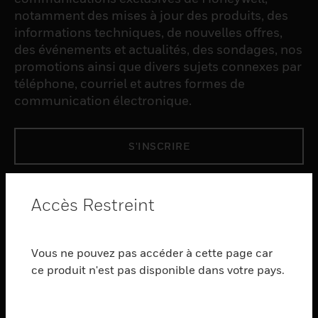
notamment des mises à jour des produits, des
informations techniques, de nouvelles offres,
des événements et actualités, des sondages, nos
promotions ainsi que divers sujets connexes par
téléphone, courriel et autres formes de
communication électronique.
S'INSCRIRE
PRODUCTS
Accès Restreint
toggle view
LOGICIEL
Vous ne pouvez pas accéder à cette page car
toggle view
SERVICES
ce produit n'est pas disponible dans votre pays.
toggle view
INDUSTRIES