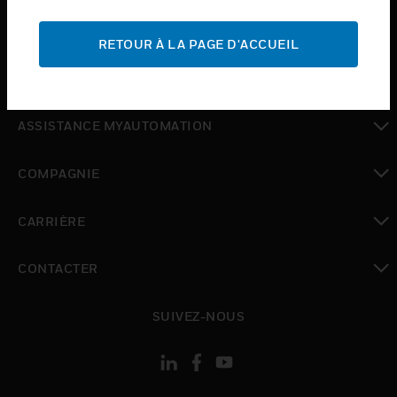
toggle view
ASSISTANCE
RETOUR À LA PAGE D'ACCUEIL
toggle view
OÙ ACHETER
toggle view
ASSISTANCE MYAUTOMATION
toggle view
COMPAGNIE
toggle view
CARRIÈRE
toggle view
CONTACTER
toggle view
SUIVEZ-NOUS