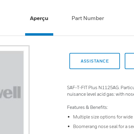
Aperçu
Part Number
ASSISTANCE
SAF-T-FIT Plus N1125AG. Particul
nuisance level acid gas: with nose
Features & Benefits:
Multiple size options for wide
Boomerang nose seal for a sec