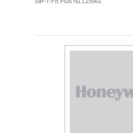
Saf-T-Fit Plus N1125AG