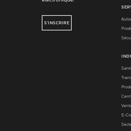
SER
Auto
S'INSCRIRE
Produ
Sécu
IND
Sant
Tran
Prod
Cent
Vent
E-C
Sect