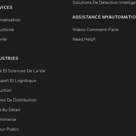
Solutions De Détection Intellig
VICES
ASSISTANCE MYAUTOMATI
matisation
ctivité
Videos Comment-Faire
rité
Need Help?
USTRIES
é Et Sciences De La Vie
sport Et Logistique
uction
res De Distribution
e Au Détail
ommerce
eur Public