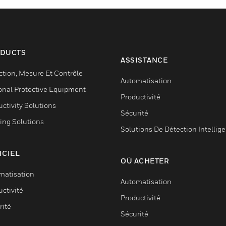
DUCTS
ASSISTANCE
ction, Mesure Et Contrôle
Automatisation
onal Protective Equipment
Productivité
ctivity Solutions
Sécurité
ing Solutions
Solutions De Détection Intellig
ICIEL
OÙ ACHETER
matisation
Automatisation
ctivité
Productivité
rité
Sécurité