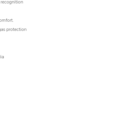
 recognition
omfort.
gas protection
dia