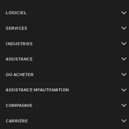
toggle view
LOGICIEL
toggle view
SERVICES
toggle view
INDUSTRIES
toggle view
ASSISTANCE
toggle view
OÙ ACHETER
toggle view
ASSISTANCE MYAUTOMATION
toggle view
COMPAGNIE
toggle view
CARRIÈRE