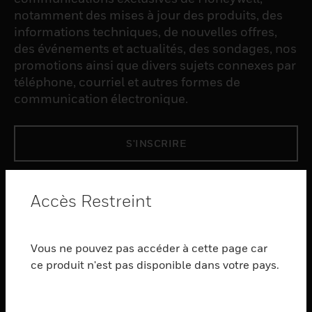
notamment des mises à jour des produits, des
informations techniques, de nouvelles offres,
des événements et actualités, des sondages, nos
promotions ainsi que divers sujets connexes par
téléphone, courriel et autres formes de
communication électronique.
S'INSCRIRE
PRODUCTS
Accès Restreint
toggle view
LOGICIEL
Vous ne pouvez pas accéder à cette page car
toggle view
SERVICES
ce produit n'est pas disponible dans votre pays.
toggle view
INDUSTRIES