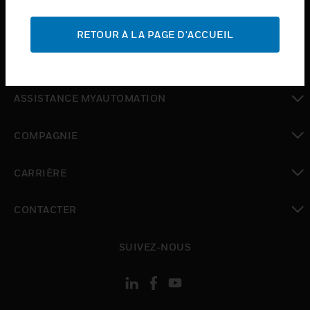
toggle view
ASSISTANCE
RETOUR À LA PAGE D'ACCUEIL
toggle view
OÙ ACHETER
toggle view
ASSISTANCE MYAUTOMATION
toggle view
COMPAGNIE
toggle view
CARRIÈRE
toggle view
CONTACTER
toggle view
SUIVEZ-NOUS