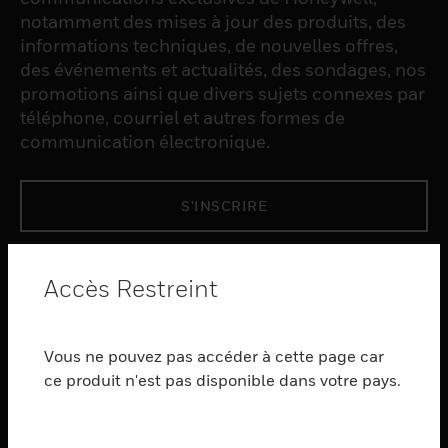
notamment des mises à jour des produits, des
informations techniques, de nouvelles offres,
des événements et actualités, des sondages, nos
promotions ainsi que divers sujets connexes par
téléphone, courriel et autres formes de
communication électronique.
S'INSCRIRE
PRODUCTS
Accès Restreint
toggle view
LOGICIEL
Vous ne pouvez pas accéder à cette page car
toggle view
SERVICES
ce produit n'est pas disponible dans votre pays.
toggle view
INDUSTRIES