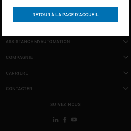
toggle view
ASSISTANCE
RETOUR À LA PAGE D'ACCUEIL
toggle view
OÙ ACHETER
toggle view
ASSISTANCE MYAUTOMATION
toggle view
COMPAGNIE
toggle view
CARRIÈRE
toggle view
CONTACTER
toggle view
SUIVEZ-NOUS