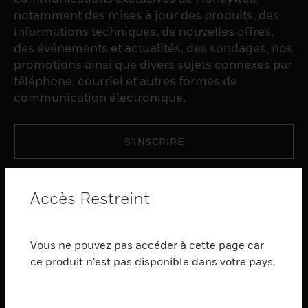
notamment des mises à jour des produits, des
informations techniques, de nouvelles offres,
des événements et actualités, des sondages, nos
promotions ainsi que divers sujets connexes par
téléphone, courriel et autres formes de
communication électronique.
S'INSCRIRE
PRODUCTS
Accès Restreint
toggle view
LOGICIEL
Vous ne pouvez pas accéder à cette page car
toggle view
SERVICES
ce produit n'est pas disponible dans votre pays.
toggle view
INDUSTRIES