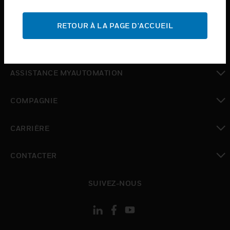
toggle view
ASSISTANCE
RETOUR À LA PAGE D'ACCUEIL
toggle view
OÙ ACHETER
toggle view
ASSISTANCE MYAUTOMATION
toggle view
COMPAGNIE
toggle view
CARRIÈRE
toggle view
CONTACTER
toggle view
SUIVEZ-NOUS