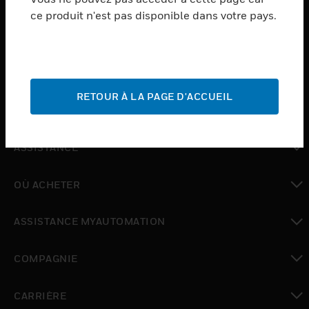
ce produit n'est pas disponible dans votre pays.
toggle view
LOGICIEL
toggle view
SERVICES
RETOUR À LA PAGE D'ACCUEIL
toggle view
INDUSTRIES
toggle view
ASSISTANCE
toggle view
OÙ ACHETER
toggle view
ASSISTANCE MYAUTOMATION
toggle view
COMPAGNIE
toggle view
CARRIÈRE