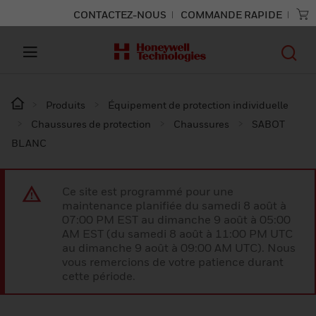
CONTACTEZ-NOUS
COMMANDE RAPIDE
Produits
Équipement de protection individuelle
Chaussures de protection
Chaussures
SABOT
BLANC
Ce site est programmé pour une
maintenance planifiée du samedi 8 août à
07:00 PM EST au dimanche 9 août à 05:00
AM EST (du samedi 8 août à 11:00 PM UTC
au dimanche 9 août à 09:00 AM UTC). Nous
vous remercions de votre patience durant
cette période.