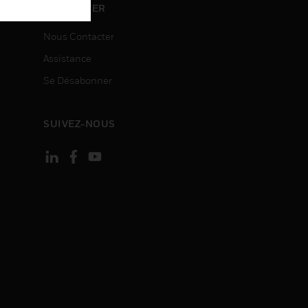
ON
CONTACTER
Nous Contacter
Assistance
Se Désabonner
SUIVEZ-NOUS