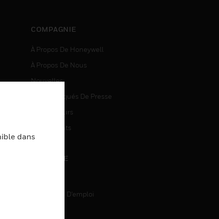
COMPAGNIE
À Propos De Honeywell
À Propos De Nous
Nouvelles
Communiqués De Presse
entes
Investisseurs
Événements
nible dans
CARRIÈRE
Carrière
Recherche D'emploi
entes