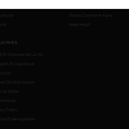
ASSISTANCE MYAUTOMATI
matisation
ctivité
Videos Comment-Faire
rité
Need Help?
USTRIES
é Et Sciences De La Vie
sport Et Logistique
uction
res De Distribution
e Au Détail
ommerce
eur Public
nse Et Aérospatiale