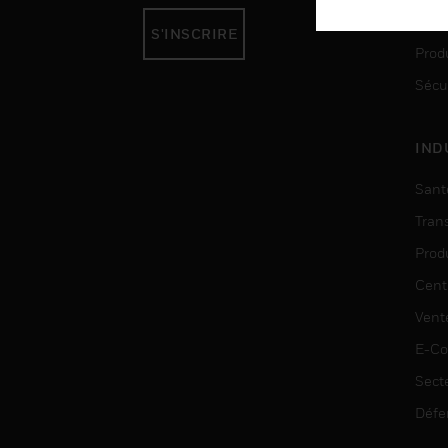
Auto
S'INSCRIRE
Produ
Sécu
IND
Sant
Tran
Prod
Cent
Vent
E-C
Sect
Défe