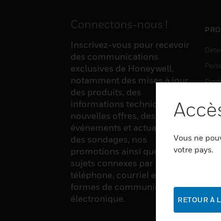
Connectons-nous !
PRO
Inscrivez-vous pour recevoir
Déte
des communications
Pers
exclusives de Honeywell,
notamment des mises à jour
Produ
des produits, des
Sens
Accès
informations techniques, de
nouvelles offres, des
événements et actualités,
LOG
Vous ne pouv
des sondages, nos
Auto
votre pays.
promotions ainsi que divers
sujets connexes par
Produ
téléphone, courriel et autres
Sécu
formes de communication
électronique.
RETOUR À L
SER