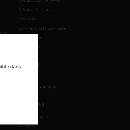
À Propos De Honeywell
À Propos De Nous
Nouvelles
Communiqués De Presse
entes
Investisseurs
Événements
CARRIÈRE
nible dans
Carrière
Recherche D'emploi
entes
ON
CONTACTER
Nous Contacter
Assistance