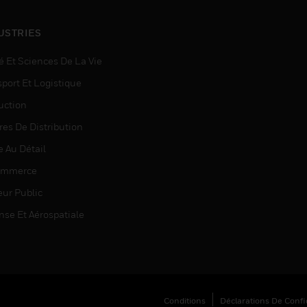
USTRIES
é Et Sciences De La Vie
sport Et Logistique
uction
res De Distribution
e Au Détail
ommerce
eur Public
nse Et Aérospatiale
Conditions
Déclarations De Confid