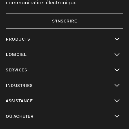
communication électronique.
S'INSCRIRE
PRODUCTS
toggle view
LOGICIEL
toggle view
SERVICES
toggle view
INDUSTRIES
toggle view
ASSISTANCE
toggle view
OÙ ACHETER
toggle view