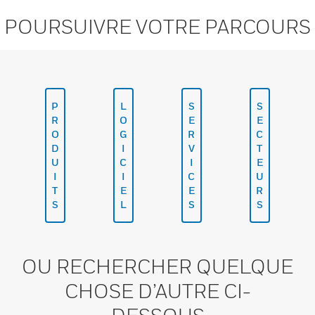
POURSUIVRE VOTRE PARCOURS
P
L
S
S
R
O
E
E
O
G
R
C
D
I
V
T
U
C
I
E
I
I
C
U
T
E
E
R
S
L
S
S
OU RECHERCHER QUELQUE
CHOSE D’AUTRE CI-