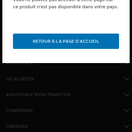
ce produit n'est pas disponible dans votre pays.
toggle view
LOGICIEL
toggle view
SERVICES
RETOUR À LA PAGE D'ACCUEIL
toggle view
INDUSTRIES
toggle view
ASSISTANCE
toggle view
OÙ ACHETER
toggle view
ASSISTANCE MYAUTOMATION
toggle view
COMPAGNIE
toggle view
CARRIÈRE