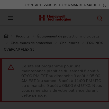
CONTACTEZ-NOUS
COMMANDE RAPIDE
Produits
Équipement de protection individuelle
Chaussures de protection
Chaussures
EQUINOX
OVERCAP FLEX S3
Ce site est programmé pour une
maintenance planifiée du samedi 8 août à
07:00 PM EST au dimanche 9 août à 05:00
AM EST (du samedi 8 août à 11:00 PM UTC
au dimanche 9 août à 09:00 AM UTC). Nous
vous remercions de votre patience durant
cette période.