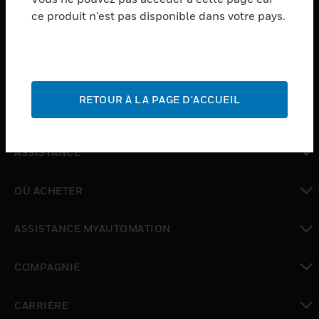
ce produit n'est pas disponible dans votre pays.
toggle view
LOGICIEL
toggle view
SERVICES
RETOUR À LA PAGE D'ACCUEIL
toggle view
INDUSTRIES
toggle view
ASSISTANCE
toggle view
OÙ ACHETER
toggle view
ASSISTANCE MYAUTOMATION
toggle view
COMPAGNIE
toggle view
CARRIÈRE