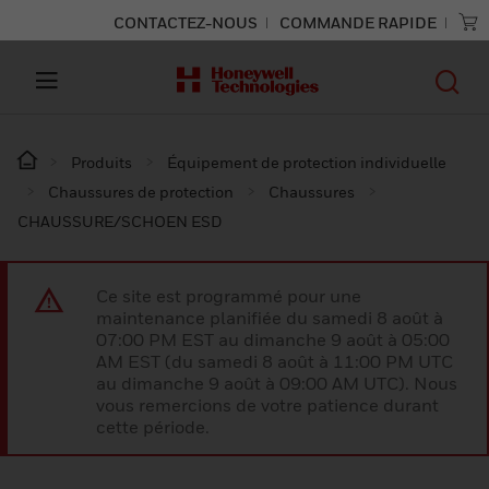
CONTACTEZ-NOUS
COMMANDE RAPIDE
Produits
Équipement de protection individuelle
Chaussures de protection
Chaussures
CHAUSSURE/SCHOEN ESD
Ce site est programmé pour une
maintenance planifiée du samedi 8 août à
07:00 PM EST au dimanche 9 août à 05:00
AM EST (du samedi 8 août à 11:00 PM UTC
au dimanche 9 août à 09:00 AM UTC). Nous
vous remercions de votre patience durant
cette période.