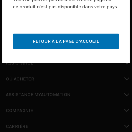
ce produit n'est pas disponible dans votre pays.
toggle view
LOGICIEL
toggle view
SERVICES
RETOUR À LA PAGE D'ACCUEIL
toggle view
INDUSTRIES
toggle view
ASSISTANCE
toggle view
OÙ ACHETER
toggle view
ASSISTANCE MYAUTOMATION
toggle view
COMPAGNIE
toggle view
CARRIÈRE