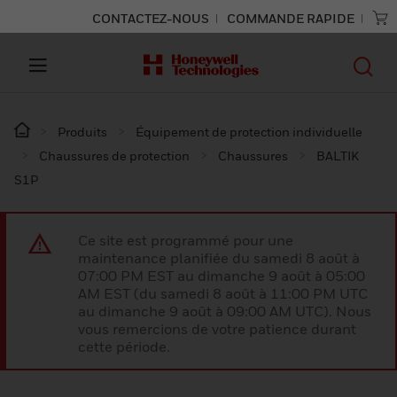
CONTACTEZ-NOUS
COMMANDE RAPIDE
Produits
Équipement de protection individuelle
Chaussures de protection
Chaussures
BALTIK
S1P
Ce site est programmé pour une
maintenance planifiée du samedi 8 août à
07:00 PM EST au dimanche 9 août à 05:00
AM EST (du samedi 8 août à 11:00 PM UTC
au dimanche 9 août à 09:00 AM UTC). Nous
vous remercions de votre patience durant
cette période.