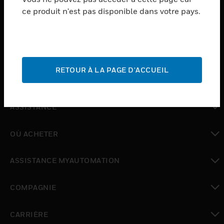
ce produit n'est pas disponible dans votre pays.
toggle view
LOGICIEL
toggle view
SERVICES
RETOUR À LA PAGE D'ACCUEIL
toggle view
INDUSTRIES
toggle view
ASSISTANCE
toggle view
OÙ ACHETER
toggle view
ASSISTANCE MYAUTOMATION
toggle view
COMPAGNIE
toggle view
CARRIÈRE