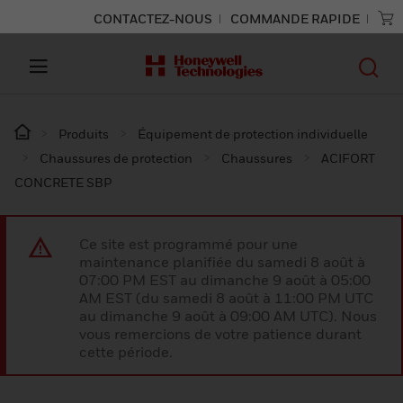
CONTACTEZ-NOUS
COMMANDE RAPIDE
Produits
Équipement de protection individuelle
Chaussures de protection
Chaussures
ACIFORT
CONCRETE SBP
Ce site est programmé pour une
maintenance planifiée du samedi 8 août à
07:00 PM EST au dimanche 9 août à 05:00
AM EST (du samedi 8 août à 11:00 PM UTC
au dimanche 9 août à 09:00 AM UTC). Nous
vous remercions de votre patience durant
cette période.