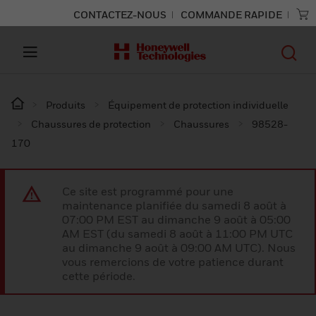
CONTACTEZ-NOUS
COMMANDE RAPIDE
Produits
Équipement de protection individuelle
Chaussures de protection
Chaussures
98528-
170
Ce site est programmé pour une
maintenance planifiée du samedi 8 août à
07:00 PM EST au dimanche 9 août à 05:00
AM EST (du samedi 8 août à 11:00 PM UTC
au dimanche 9 août à 09:00 AM UTC). Nous
vous remercions de votre patience durant
cette période.