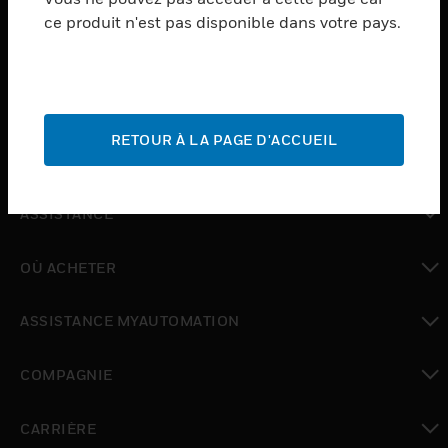
ce produit n'est pas disponible dans votre pays.
toggle view
LOGICIEL
toggle view
SERVICES
RETOUR À LA PAGE D'ACCUEIL
toggle view
INDUSTRIES
toggle view
ASSISTANCE
toggle view
OÙ ACHETER
toggle view
ASSISTANCE MYAUTOMATION
toggle view
COMPAGNIE
toggle view
CARRIÈRE